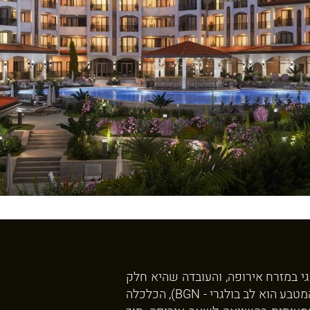
גי במזרח אירופה, והעובדה שהיא חלק
מהאיחוד האירופי, עם כל היתרונות שנלווים לכך. מכיוון שבולגריה לא משתמשת ביורו כמטבע רשמי (המטבע הוא לב בולגרי - BGN), הכלכלה