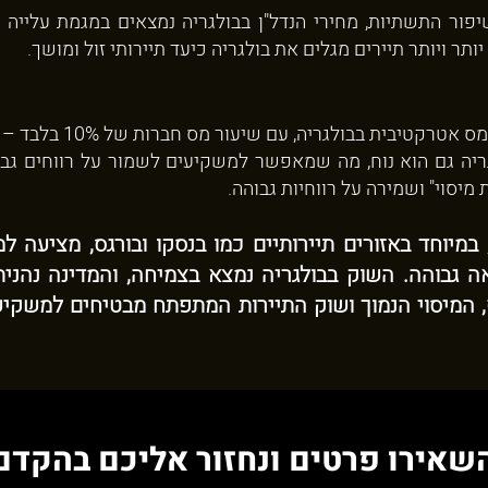
פור התשתיות, מחירי הנדל"ן בבולגריה נמצאים במגמת עלייה 
ותר ויותר תיירים מגלים את בולגריה כיעד תיירותי זול ומושך.
ת בבולגריה, עם שיעור מס חברות של 10% בלבד – מהנמוכים ביותר באירופה.
לגריה גם הוא נוח, מה שמאפשר למשקיעים לשמור על רווחים גב
מיסוי" ושמירה על רווחיות גבוהה.
 במיוחד באזורים תיירותיים כמו בנסקו ובורגס, מציעה ל
ה גבוהה. השוק בבולגריה נמצא בצמיחה, והמדינה נהנ
ף, המיסוי הנמוך ושוק התיירות המתפתח מבטיחים למשקי
שאירו פרטים ונחזור אליכם בהקדם