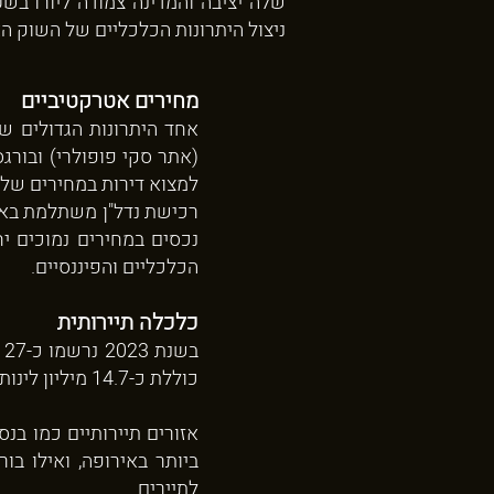
שלה יציבה והמדינה צמודה ליורו ב
ניצול היתרונות הכלכליים של השוק הא
מחירים אטרקטיביים
אחד היתרונות הגדולים של
(אתר סקי פופולרי) ובורג
למצוא דירות במחירים של 70,000 יורו בלבד, מה שמאפשר כניסה לשוק הנדל"ן במחיר נמוך אך עם פוטנציאל תשואה גבו
רכישת נדל"ן משתלמת באי
נכסים במחירים נמוכים יח
הכלכליים והפיננסיים.
כלכלה תיירותית
כוללת כ-14.7 מיליון לינות על ידי תיירים זרים, מה שממקם את בולגריה במקום החמישי בגידול מספר הלינות באיחוד האירופי.
אזורים תיירותיים כמו בנ
ביותר באירופה, ואילו ב
לתיירים.