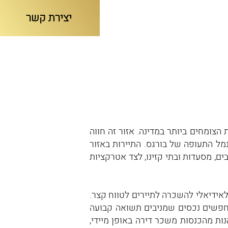
יצירת קשר
וג נדל"ן
הצומחים ביותר במדינה. אזור זה חווה
משמעותית בביקוש התיירותי, במיוחד בשל הקרבה ליעדי תיירות פופולריים כמו Sunny Beach ונמל התעופה של בורגס. התיירות באזור
ם, מסעדות ובתי קזינו, לצד אטרקציות
אותו לאידיאלי להשכרה לתיירים לטווח קצר.
חפשים נכסים שמניבים תשואה קבועה
ות מהכנסות משכר דירה באופן מיידי,