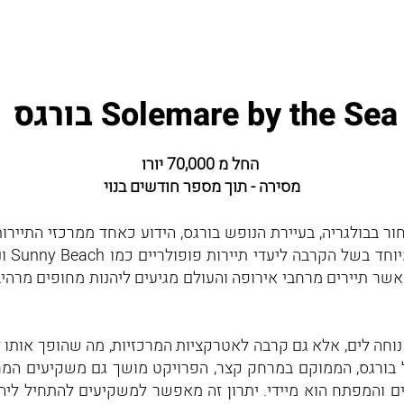
אודות
קפריסין
בולגריה
אנגליה
בל
בורגס Solemare by the Sea
בורגס Solemare by the Sea
החל מ 70,000 יורו
מסירה - תוך מספר חודשים בנוי
 בבולגריה, בעיירת הנופש בורגס, הידוע כאחד ממרכזי התיירות 
עלייה 
אשר תיירים מרחבי אירופה והעולם מגיעים ליהנות מחופים מרהיבי
ע לא רק גישה נוחה לים, אלא גם קרבה לאטרקציות המרכזיות, מה שהופך 
ל בורגס, הממוקם במרחק קצר, הפרויקט מושך גם משקיעים המ
ים והמפתח הוא מיידי. יתרון זה מאפשר למשקיעים להתחיל ליהנ