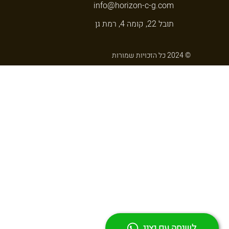
info@horizon-c-g.com
תובל 22, קומה 4, רמת גן
© 2024 כל הזכויות שמורות
ט.ל.ח
התוכן האמור לעיל הינו למטרת מידע כללי ב
מפורש או מרומז ,בנוגע לדיוק ,אימות ,תו
ועל אחריותך בלבד .הינך מסכים לוותר ו/א
עצמאי כלכלי ו/או משפטי לפני עשיית או ד
הנחשבים כאמינים .בעוד הורייזון קפיטל גרו
אחריותו של מקבל המידע לוודא באופן עצמא
,הווה או עתיד של הנכס .ערך העסקה למשקי
בחשבון ,יועצים כלכליים ומשפטיים צריכים
מדויק את העסקה .עם זאת ,אין בכך להוות
בפועל .אל לך להסתמך על תשואה ,מכירה ,ה
קפיטל גרופ שליטה עליהם כגון ,מצב הכלכל
האמור לעיל הוא על אחריותך בלבד .לעיתים
.הורייזון קפיטל גרופ שומרת את הזכות לתק
לשיחה עם נציג
לעדכן או לתקן את המידע במצגת ו/או באתר 