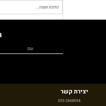
כתיבת תגובה...
דיור ציבורי ודיור נתמך
באנגליה: מה משקיע ישראלי
ה
חייב לבדוק לפני עסקה
יצירת קשר
055-2668694