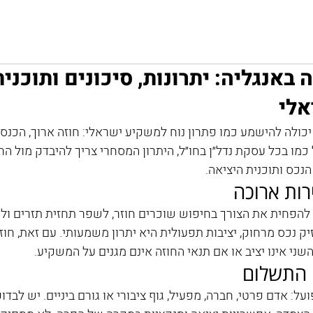
אודות
קפריסין
בולגריה
אנגליה
בל
באנגליה: יתרונות, סיכונים ותוכני
לי
כולה להישמע כמו פתרון נוח למשקיע ישראלי: חוזה ארוך, הכנסה
כמו בכל עסקת נדל״ן בחו״ל, היתרון המסחרי צריך להיבדק מול החו
נכס ותוכנית היציאה.
רות ארוכה
 להפחית את הצורך בחיפוש שוכרים חוזר, לשפר תחזית תזרים ולה
 נכס מרחוק, יציבות תפעולית היא יתרון משמעותי. עם זאת, חוזה 
ני אינו יציב או אם תנאי החוזה אינם מגנים על המשקיע.
 התשלום
על: אדם פרטי, חברה, מפעיל, גוף ציבורי או גורם ביניים. יש לבדו