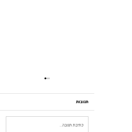
תגובות
כתיבת תגובה...
נדל״ן בלימסול 2026: