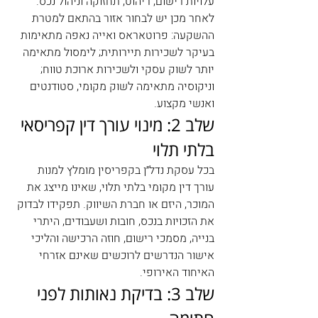
עלויות רישום, ריהוט, תחזוקה וניהול נכס. 
לאחר מכן יש לבחור אזור בהתאם למטרת 
ההשקעה: פרוטאראס ואייה נאפה מתאימות 
בעיקר לשכירות תיירותית; לימסול מתאימה 
יותר לשוק עסקי ולשכירות ארוכת טווח; 
וניקוסיה מתאימה לשוק מקומי, סטודנטים 
ואנשי מקצוע.
שלב 2: מינוי עורך דין קפריסאי 
בלתי תלוי
בכל עסקת נדל״ן בקפריסין מומלץ למנות 
עורך דין מקומי בלתי תלוי, שאינו מייצג את 
המוכר, היזם או חברת השיווק. תפקידו לבדוק 
את הזכויות בנכס, חובות ושעבודים, היתרי 
בנייה, מסמכי רישום, חוזה הרכישה והליכי 
אישור הנדרשים לרוכשים שאינם אזרחי 
האיחוד האירופי.
שלב 3: בדיקת נאותות לפני 