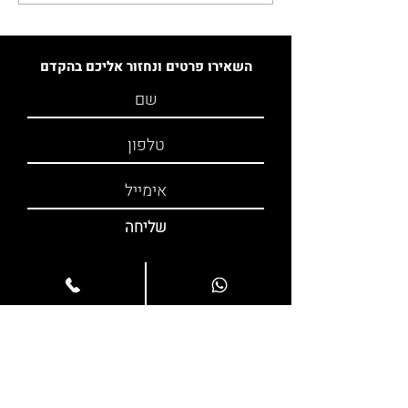
שכונות, מחירים ומגמות
שוק
השאירו פרטים ונחזור אליכם בהקדם
שליחה
יצירת קשר
055-2668694
info@horizon-c-g.com