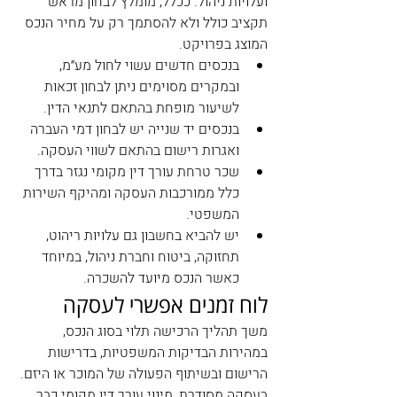
ועלויות ניהול. ככלל, מומלץ לבחון מראש 
תקציב כולל ולא להסתמך רק על מחיר הנכס 
המוצג בפרויקט.
בנכסים חדשים עשוי לחול מע״מ, 
ובמקרים מסוימים ניתן לבחון זכאות 
לשיעור מופחת בהתאם לתנאי הדין.
בנכסים יד שנייה יש לבחון דמי העברה 
ואגרות רישום בהתאם לשווי העסקה.
שכר טרחת עורך דין מקומי נגזר בדרך 
כלל ממורכבות העסקה ומהיקף השירות 
המשפטי.
יש להביא בחשבון גם עלויות ריהוט, 
תחזוקה, ביטוח וחברת ניהול, במיוחד 
כאשר הנכס מיועד להשכרה.
לוח זמנים אפשרי לעסקה
משך תהליך הרכישה תלוי בסוג הנכס, 
במהירות הבדיקות המשפטיות, בדרישות 
הרישום ובשיתוף הפעולה של המוכר או היזם. 
בעסקה מסודרת, מינוי עורך דין מקומי כבר 