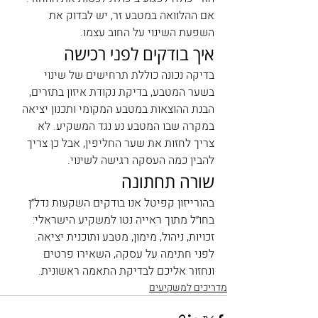
אם ההלוואה במטבע זר, יש לבדוק את 
השפעת השינוי על החוב עצמו.
איך בודקים לפני רכישה
בדיקה נכונה כוללת תרחישים של שינוי 
בשער המטבע, בדיקת נקודת איזון בתזרים, 
הבנת ההוצאות במטבע המקומי ותכנון יציאה 
במקרה שבו המטבע נע נגד המשקיע. לא 
צריך לחזות את שער החליפין, אבל כן צריך 
להבין כמה העסקה רגישה לשינוי.
שורה תחתונה
בהורייזון קפיטל אנו בודקים השקעות נדל״ן 
בחו״ל מתוך ראייה נטו למשקיע הישראלי: 
זכויות, ניהול, מימון, מטבע ותוכנית יציאה. 
לפני חתימה על עסקה, השאירו פרטים 
ונחזור אליכם לבדיקת התאמה ראשונית.
מדריכים למשקיעים