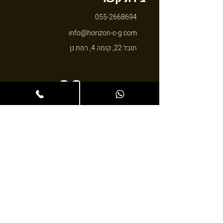
055-2668694
info@horizon-c-g.com
תובל 22, קומה 4, רמת גן
© 2024 כל הזכויות שמורות
הצהרת נגישות
בניית אתרים