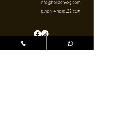
info@horizon-c-g.com
תובל 22, קומה 4, רמת גן
© 2024 כל הזכויות שמורות
הצהרת נגישות
בניית אתרים